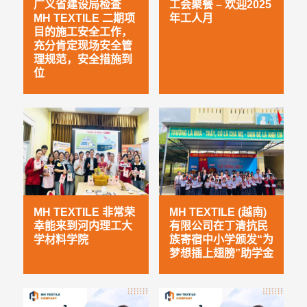
广义省建设局检查
工会聚餐 – 欢迎2025
MH TEXTILE 二期项
年工人月
目的施工安全工作，
充分肯定现场安全管
理规范，安全措施到
位
MH TEXTILE 非常荣
MH TEXTILE (越南)
幸能来到河内理工大
有限公司在丁清抗民
学材料学院
族寄宿中小学颁发“为
梦想插上翅膀”助学金