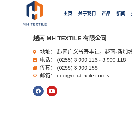
跳
至
主页
关于我们
产品
新闻
内
容
越南 MH TEXTILE 有限公司
地址： 越南广义省寿丰社，越南-新加坡
电话： (0255) 3 900 116 - 3 900 118
传真： (0255) 3 900 156
邮箱： info@mh-textile.com.vn
F
Y
a
o
c
u
e
t
b
u
o
b
o
e
k