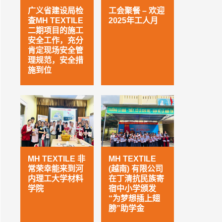
广义省建设局检
工会聚餐 – 欢迎
查MH TEXTILE
2025年工人月
二期项目的施工
安全工作，充分
肯定现场安全管
理规范，安全措
施到位
MH TEXTILE 非
MH TEXTILE
常荣幸能来到河
(越南) 有限公司
内理工大学材料
在丁清抗民族寄
学院
宿中小学颁发
“为梦想插上翅
膀”助学金