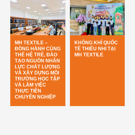
MH TEXTILE –
KHÔNG KHÍ QUỐC
ĐỒNG HÀNH CÙNG
TẾ THIẾU NHI TẠI
THẾ HỆ TRẺ, ĐÀO
MH TEXTILE
TẠO NGUỒN NHÂN
LỰC CHẤT LƯỢNG
VÀ XÂY DỰNG MÔI
TRƯỜNG HỌC TẬP
VÀ LÀM VIỆC
THỰC TIỄN
CHUYÊN NGHIỆP