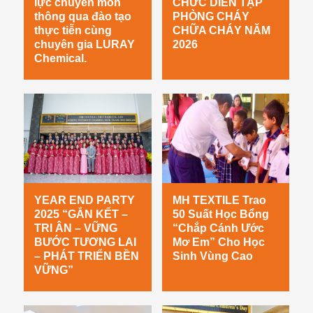
lực chuyên môn
CHỨC DIỄN TẬP
thông qua đào tạo
PHÒNG CHÁY
thực tiễn cùng
CHỮA CHÁY NĂM
chuyên gia LURAY
2026
Chemical.
YEAR END PARTY
MH TEXTILE Trao
2025 “GẮN KẾT –
50 Suất Học Bổng
TRI ÂN – VỮNG
“Chắp Cánh Ước
BƯỚC TƯƠNG LAI
Mơ Em” Cho Học
– PHÁT TRIỂN BỀN
Sinh Vùng Cao
VỮNG”