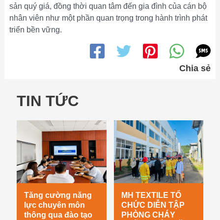
sản quý giá, đồng thời quan tâm đến gia đình của cán bộ
nhân viên như một phần quan trọng trong hành trình phát
triển bền vững.
Chia sẻ
TIN TỨC
Tăng cường năng
MH TEXTILE TỔ
lực chuyên môn
CHỨC DIỄN TẬP
thông qua đào tạo
PHÒNG CHÁY