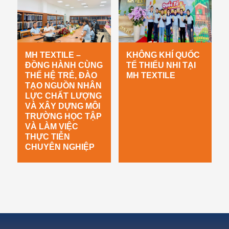
MH TEXTILE –
KHÔNG KHÍ QUỐC
ĐỒNG HÀNH CÙNG
TẾ THIẾU NHI TẠI
THẾ HỆ TRẺ, ĐÀO
MH TEXTILE
TẠO NGUỒN NHÂN
LỰC CHẤT LƯỢNG
VÀ XÂY DỰNG MÔI
TRƯỜNG HỌC TẬP
VÀ LÀM VIỆC
THỰC TIỄN
CHUYÊN NGHIỆP