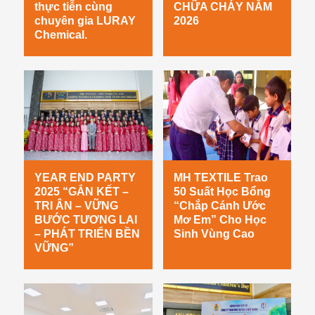
thực tiễn cùng
CHỮA CHÁY NĂM
chuyên gia LURAY
2026
Chemical.
YEAR END PARTY
MH TEXTILE Trao
2025 “GẮN KẾT –
50 Suất Học Bổng
TRI ÂN – VỮNG
“Chắp Cánh Ước
BƯỚC TƯƠNG LAI
Mơ Em” Cho Học
– PHÁT TRIỂN BỀN
Sinh Vùng Cao
VỮNG”