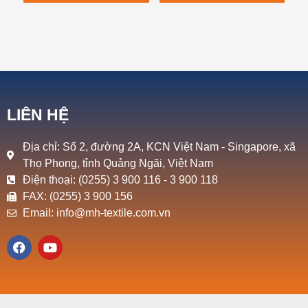
LIÊN HỆ
Địa chỉ: Số 2, đường 2A, KCN Việt Nam - Singapore, xã
Thọ Phong, tỉnh Quảng Ngãi, Việt Nam
Điện thoại: (0255) 3 900 116 - 3 900 118
FAX: (0255) 3 900 156
Email: info@mh-textile.com.vn
F
Y
a
o
c
u
e
t
b
u
o
b