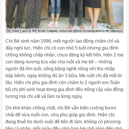
Chị Bé sinh năm 1996, một người lao động chăm chỉ và
đầy nghị lực. Hiện chị có con nhỏ 5 tuổi nhưng gia đình
chồng không chấp nhận, chưa đăng ký kết hôn, hiện 2 mẹ
con đang nương tựa vào cha ruột và mẹ kế – những
người đã lớn tuổi, sống bằng nghề nông với thu nhập
bấp bênh, ngày không đủ ăn 3 bữa. Mẹ ruột chị đã mất từ
lâu. Hiện chị phụ gia đình còn chăm lo 2 người em.Toàn
bộ chi phí sinh hoạt trong gia đình đều trông cậy vào đồng
lương mà chị vất vả làm ra từng ngày.
Dù khó khăn chồng chất, chị Bé vẫn kiên cường bươn
chải để vừa nuôi con, vừa phụ giúp gia đình. Hiện chị
đang thuê trọ dưới xuôi để tiện đi làm, không có phương
tiện cá nhân, mỗi ngày đều nhờ bạn bè chở giúp đến nhà