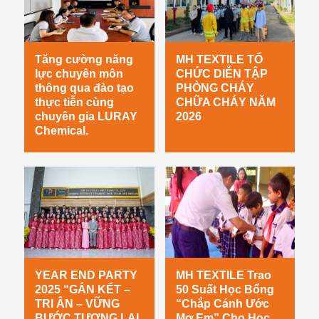
Tăng cường năng
MH TEXTILE TỔ
lực chuyên môn
CHỨC DIỄN TẬP
thông qua đào tạo
PHÒNG CHÁY
thực tiễn cùng
CHỮA CHÁY NĂM
chuyên gia LURAY
2026
Chemical.
YEAR END PARTY
MH TEXTILE Trao
2025 “GẮN KẾT –
50 Suất Học Bổng
TRI ÂN – VỮNG
“Chắp Cánh Ước
BƯỚC TƯƠNG LAI
Mơ Em” Cho Học