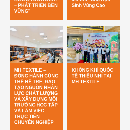
– PHÁT TRIỂN BỀN
Sinh Vùng Cao
VỮNG”
MH TEXTILE –
KHÔNG KHÍ QUỐC
ĐỒNG HÀNH CÙNG
TẾ THIẾU NHI TẠI
THẾ HỆ TRẺ, ĐÀO
MH TEXTILE
TẠO NGUỒN NHÂN
LỰC CHẤT LƯỢNG
VÀ XÂY DỰNG MÔI
TRƯỜNG HỌC TẬP
VÀ LÀM VIỆC
THỰC TIỄN
CHUYÊN NGHIỆP