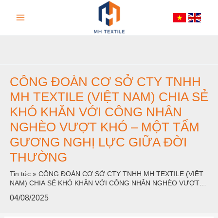
Nhảy
Main
tới
nội
Menu
dung
CÔNG ĐOÀN CƠ SỞ CTY TNHH
MH TEXTILE (VIỆT NAM) CHIA SẺ
KHÓ KHĂN VỚI CÔNG NHÂN
NGHÈO VƯỢT KHÓ – MỘT TẤM
GƯƠNG NGHỊ LỰC GIỮA ĐỜI
THƯỜNG
Tin tức
»
CÔNG ĐOÀN CƠ SỞ CTY TNHH MH TEXTILE (VIỆT
NAM) CHIA SẺ KHÓ KHĂN VỚI CÔNG NHÂN NGHÈO VƯỢT
KHÓ – MỘT TẤM GƯƠNG NGHỊ LỰC GIỮA ĐỜI THƯỜNG
04/08/2025