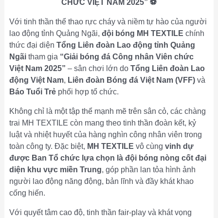
CHỨC VIỆT NAM 2025”
⚽
Với tinh thần thể thao rực cháy và niềm tự hào của người
lao động tỉnh Quảng Ngãi,
đội bóng MH TEXTILE
chính
thức đại diện
Tổng Liên đoàn Lao động tỉnh Quảng
Ngãi
tham gia
“Giải bóng đá Công nhân Viên chức
Việt Nam 2025”
– sân chơi lớn do
Tổng Liên đoàn Lao
động Việt Nam
,
Liên đoàn Bóng đá Việt Nam (VFF)
và
Báo Tuổi Trẻ
phối hợp tổ chức.
Không chỉ là một tập thể mạnh mẽ trên sân cỏ, các chàng
trai MH TEXTILE còn mang theo tinh thần đoàn kết, kỷ
luật và nhiệt huyết của hàng nghìn công nhân viên trong
toàn công ty. Đặc biệt,
MH TEXTILE
vô cùng
vinh dự
được Ban Tổ chức lựa chọn là đội bóng nòng cốt đại
diện khu vực miền Trung
, góp phần lan tỏa hình ảnh
người lao động năng động, bản lĩnh và đầy khát khao
cống hiến.
Với quyết tâm cao độ, tinh thần fair-play và khát vọng