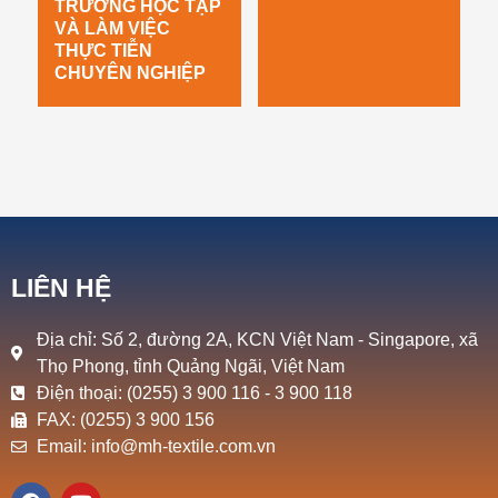
TRƯỜNG HỌC TẬP
VÀ LÀM VIỆC
THỰC TIỄN
CHUYÊN NGHIỆP
LIÊN HỆ
Địa chỉ: Số 2, đường 2A, KCN Việt Nam - Singapore, xã
Thọ Phong, tỉnh Quảng Ngãi, Việt Nam
Điện thoại: (0255) 3 900 116 - 3 900 118
FAX: (0255) 3 900 156
Email: info@mh-textile.com.vn
F
Y