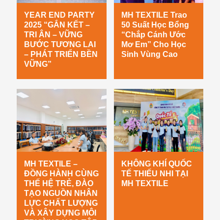
YEAR END PARTY
MH TEXTILE Trao
2025 “GẮN KẾT –
50 Suất Học Bổng
TRI ÂN – VỮNG
“Chắp Cánh Ước
BƯỚC TƯƠNG LAI
Mơ Em” Cho Học
– PHÁT TRIỂN BỀN
Sinh Vùng Cao
VỮNG”
MH TEXTILE –
KHÔNG KHÍ QUỐC
ĐỒNG HÀNH CÙNG
TẾ THIẾU NHI TẠI
THẾ HỆ TRẺ, ĐÀO
MH TEXTILE
TẠO NGUỒN NHÂN
LỰC CHẤT LƯỢNG
VÀ XÂY DỰNG MÔI