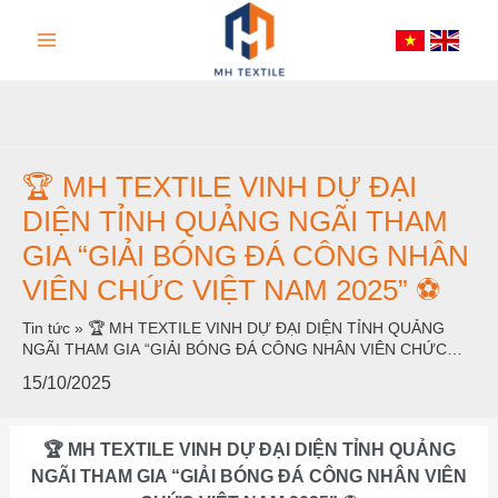
Nhảy
Main
tới
nội
Menu
dung
🏆 MH TEXTILE VINH DỰ ĐẠI
DIỆN TỈNH QUẢNG NGÃI THAM
GIA “GIẢI BÓNG ĐÁ CÔNG NHÂN
VIÊN CHỨC VIỆT NAM 2025” ⚽
Tin tức
»
🏆 MH TEXTILE VINH DỰ ĐẠI DIỆN TỈNH QUẢNG
NGÃI THAM GIA “GIẢI BÓNG ĐÁ CÔNG NHÂN VIÊN CHỨC
VIỆT NAM 2025” ⚽
15/10/2025
🏆 MH TEXTILE VINH DỰ ĐẠI DIỆN TỈNH QUẢNG
NGÃI THAM GIA “GIẢI BÓNG ĐÁ CÔNG NHÂN VIÊN