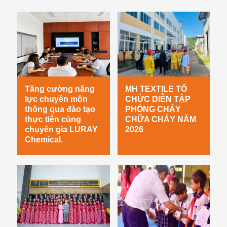
Tăng cường năng
MH TEXTILE TỔ
lực chuyên môn
CHỨC DIỄN TẬP
thông qua đào tạo
PHÒNG CHÁY
thực tiễn cùng
CHỮA CHÁY NĂM
chuyên gia LURAY
2026
Chemical.